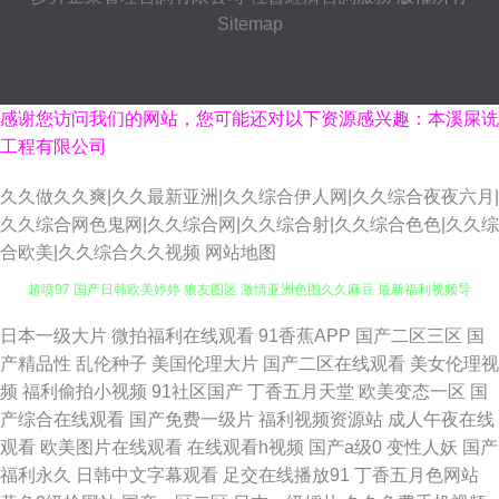
Sitemap
感谢您访问我们的网站，您可能还对以下资源感兴趣：本溪屎诜
工程有限公司
久久做久久爽|久久最新亚洲|久久综合伊人网|久久综合夜夜六月|
久久综合网色鬼网|久久综合网|久久综合射|久久综合色色|久久综
合欧美|久久综合久久视频
网站地图
超喷97 国产日韩欧美婷婷 狼友图区 激情亚洲色图久久麻豆 最新福利视频导
航 色美AV 久久香蕉网 无码专区无码专区 五月激情啪啪网 天堂mv 日韩一二
日本一级大片
微拍福利在线观看
91香蕉APP
国产二区三区
国
产精品性
乱伦种子
美国伦理大片
国产二区在线观看
美女伦理视
欧美在线A视频 九九自怕 免费wwwxxx X操91 狠狠干香蕉 性愛直播 在线最
频
福利偷拍小视频
91社区国产
丁香五月天堂
欧美变态一区
国
产综合在线观看
国产免费一级片
福利视频资源站
成人午夜在线
新电影 欧美宜春院免费十次 不卡五区 91人人操人人妻 亚洲男人激情天堂网
观看
欧美图片在线观看
在线观看h视频
国产a级0
变性人妖
国产
福利永久
日韩中文字幕观看
足交在线播放91
丁香五月色网站
91白虎污污茄子 电视剧免费观 久久大伊人x 激情五月天成年网 性爱网日韩