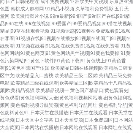
同
国产日韩伦理淫
成年免费视频
亚洲欧美中文视频
东京热亚洲
色图
蜜桃成人超碰网
91精品小视频
久草福利免费视影
五月天
堂网
欧美激情图片小说
99re最新|99ri国产|99ri国产在线|99ri精
品|99ri在线|99r在线视频|99爱国产|99爱精品视频|99播在线视频
精品|99草在线观看视频
91视频诱惑|91视频在免费观看|91视频
在哪看|91视频在线|91视频在线播放|91视频在线国产|91视频在
线欢看|91视频在线看|91视频在线免费|91视频在线免费看
91黄
色网网站|91黄色网页|91黄色网站黑丝视频|91黄色我要操|91黄
色污染网站|91黄色下软件|91黄色下载|91黄色线上|91黄色香
蕉|91黄色香蕉国产传媒
欧美精品日韩在线视频|欧美精品日韩专
区中文|欧美精品入口蜜桃|欧美精品三级二区|欧美精品三级免费
电影|欧美精品三级在线观看|欧美精品三区|欧美精品十八精品视
频|欧美精品视频|欧美精品视频一
黄色国产精品口|黄色观看史|
黄色观看|黄色福利网站大全|黄色福利视频网站地址|黄色福利视
频网|黄色福利视频导航资源|黄色福利导航网址|黄色福利导航|黄
色废料黄色91
日本天堂在线播放|日本天堂在线观看|日本天堂在
线视频|日本天堂中文字幕|日本天堂资源|日本兔费四区|日本网站
大全黄页|日本网站在线播放|日本网站在线观看|日本网址在线观