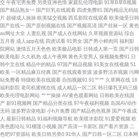
交
午夜宅男免费
另类亚洲色情
家庭乱伦理电影
91草B草B视频
国产精品熟女一
国产巨乳在线观看
四虎免费91
国内精品无码短
人成网站欧美在线 另类黑人欧美 久久精品黄 爱豆免费网站直接进入 91视频
片
超碰成人操操
欧美猛交视频
西瓜影院在线观看
欧美做受日韩
国产在线一
国产原创视频在线
国产视频高清
国产丝袜一区
黄色
在线网站 久久伊人网站久久 国产自拍自拍国产日本 99碰日日操 日韩熟女精
av网址大全
人妻乱视
国产成人在线网站
久草视频资源站
综合
五月香
成人app在线
四虎试看
91男女
国产男小鲜肉同
福利影
品在线观看 九七成人 综合avav 日韩欧美成人色源 久久五月丁香中文字幕 欧
院网站
激情五月天色色
欧美极品电影
日韩成人第一页
国产日韩
欧美电影
久久机热
成人午夜网
黄色天堂男人
操视频免费91
日
美呦呦啊啊啊 美女逼视频 青青草91 久草精品在线观看 亚洲激情一卡 密桃丰
韩中文在线
精品中的精品
97国产精品视频
91美女在线视频
51
欧美
一区精品麻豆经典
国产在线观看资源
波多野洁衣视频
污网
满的性爱午夜 91香蕉在线视频 欧美性图vvv 日本污视频导航 色婷婷影院免
站免费看
特级欧美在线观看
自拍视频91
91艹艹
久草网在线
18
福利影院
老司机蜜桃在线
成人精品一区二区
韩日爆乳无码三级
费黄色 久久优伊人网 日韩精品中文在线H 91巨炮视频在线 狠狠曰天天做 午
欧美伦理电影网站
艹艹操操
AV黄色观看网站
日韩欧美在线国
产
新91视频网
国产精品分类在线
97午夜福利视频
岛国AV动作
夜少妇片 欧美涩另类 人妻人人骑 日韩有码另类精品 三级成人国产在线网址
无码
波多野吉依电影
小h片免费
国产精品色色视屏
国产午夜成
人
最新日韩精品
91福利视频导航
欧美喷水影院
91爱爱视频
欧
午夜啪国产不卡 幽怨美女模特私房自拍 色图dd 午夜精点 欧美日韩日B 亚洲
美色图论坛
91榴莲小视频
国产高清一卡新区
国产看片资源
二
色吧97资源站
欧美日韩另类0
91华人
国产日韩一区二区
日本网