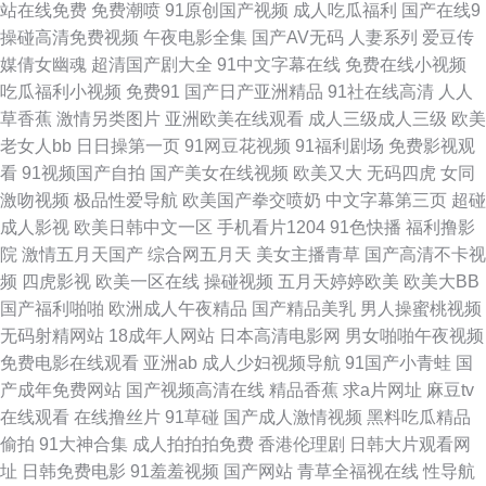
最大淫色网 欧美老头色情 玖玖综合网 日韩一欧美色色 丝袜性爱一区 性生活
站在线免费
免费潮喷
91原创国产视频
成人吃瓜福利
国产在线9
操碰高清免费视频
午夜电影全集
国产AV无码
人妻系列
爱豆传
网 色色五月天亚洲 中文字幕日韩综合精品 欧亚日韩 51看片网页版 色综欧美
媒倩女幽魂
超清国产剧大全
91中文字幕在线
免费在线小视频
吃瓜福利小视频
免费91
国产日产亚洲精品
91社在线高清
人人
日韩 久久青草av 熟女色片 大香蕉55 色色97 国产自拍插少妇视频二 后入色
草香蕉
激情另类图片
亚洲欧美在线观看
成人三级成人三级
欧美
老女人bb
日日操第一页
91网豆花视频
91福利剧场
免费影视观
站 久久黄色精品精品毛片 国产久久婷婷嫩草精品 蜜臀ab 国产精品国产精国
看
91视频国产自拍
国产美女在线视频
欧美又大
无码四虎
女同
激吻视频
极品性爱导航
欧美国产拳交喷奶
中文字幕第三页
超碰
产 国产美女在线免费观看 人人变态另类av 九色91porn 国产精品久久不能
成人影视
欧美日韩中文一区
手机看片1204
91色快播
福利撸影
院
激情五月天国产
综合网五月天
美女主播青草
国产高清不卡视
97欧美资源 老湿机免费观看福利 国产日韩精品久久 欧美成人在线一区 超碰
频
四虎影视
欧美一区在线
操碰视频
五月天婷婷欧美
欧美大BB
国产福利啪啪
欧洲成人午夜精品
国产精品美乳
男人操蜜桃视频
人人色人人色 草莓视频在线播放 后入丝袜在线观看 天天干天天艹 av久久精
无码射精网站
18成年人网站
日本高清电影网
男女啪啪午夜视频
免费电影在线观看
亚洲ab
成人少妇视频导航
91国产小青蛙
国
品 韩日成人免费视频 日本不卡1区 午夜欧美精品久久 综合网色猫黄色 少妇
产成年免费网站
国产视频高清在线
精品香蕉
求a片网址
麻豆tv
在线观看
在线撸丝片
91草碰
国产成人激情视频
黑料吃瓜精品
愉情理伦片BD 日韩一级视频网站 日韩一级片VV AV电影网址在线 国产精品
偷拍
91大神合集
成人拍拍拍免费
香港伦理剧
日韩大片观看网
址
日韩免费电影
91羞羞视频
国产网站
青草全福视在线
性导航