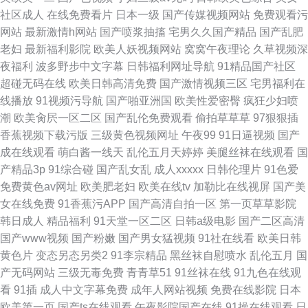
社区成人
在线免费看片
日本一级
国产传媒视频网站
免费观看污
网站
最新激情h网站
国产喷浆抽搐
宅男久久国产精品
国产乱肥
老妇
最新福利影院
欧美人妖视频网站
窝窝午夜理论
久草视频深
夜福利
波多野步中文字幕
日韩福利网址导航
91精品国产社区
超碰无码在线
欧美日韩高清免费
国产激情视频三区
宅男福利在
线播放
91视频污导航
国产啪亚洲国
欧美性爱密臀
疯狂少妇喷
潮
欧美肏屄一区二区
国产乱伦免费观看
偷拍草草草
97狠狠插
香蕉视频下载污版
三级黄色视频网址
午夜99
91日逼视频
国产
成在线观看
萌白酱一线天
乱伦五月天婷婷
美腿丝袜在线观看
国
产精品3p
91综合碰
国产乱女乱
成人xxxxx
日韩伦理片
91色爱
免费黄色av网址
欧美肥老妇
欧美在线tv
加勒比在线视屏
国产美
女在线免费
91香蕉污APP
国产高清自拍一区
第一页草草影院
韩日成人
精品福利
91天堂一区二区
日韩a级电影
国产二区高清
国产www视频
国产粉嫩
国产男女猛视频
91社在线看
欧美日韩
黄色片
变态另态另类2
91李宗精品
黑丝袜自慰喷水
乱伦五月
国
产无码网站
三级无毒免费
青青草51
91丝袜在线
91九色在线观
看
91插
成人中文字幕免费
成年人网站视频
免费在线影院
日本
欧美第一页
国产ts在线观看
午夜影院国产在线
91操在线观看
日