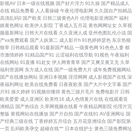
视频 福利社导航入口 久久只精国产三级 www瑟瑟com 白丝自慰潮睡91 欧美
影视AV
日本一级在线视频
国产好片浮力
91久操
国产精品成人
在线
精品免费看
人人看操碰
午夜伦理电影网
久久国自产拍精品
第四页 青草青在线视频 久久思思热精品 91精品网站免费 另类天堂 亚洲AV
高清乱码0
国产欧美
日韩三级黄色A片
伦理电影亚洲国产
福利
姬黄色网址
欧美伊人影院
丁香成人五月花
黄色网网址女
久草视
久播在线播放 午夜剧场色情性交 91黑丝逼 久草久草香蕉在线 国产成人自拍
频最新网址
日韩大片在线看
久久亚洲人成
亚州色图乱伦小说
国
产va免费观看
国产人妖第二
成人影片h
91色婷婷瑟色
东京热狠
在线观看 avtt久久精品一区 狼友伊人青青草 国产免费美女大片 成人电彯直播
狠草
日韩精品观看
91最新国产精品
一级黄色网
91色色人妻
都
市激情婷婷
91精品国产91
云涩福利在线导航
91视色
午夜福利
AV性导航 美女91 女同网站 超碰av天天操 丁香午夜超碰 日韩国产亚洲欧美
在线网站
91直播
91处女
伊人网青青草
国产又爽又黄又无
久草
福利资源网
东方成人在线
国产一级免费大片
成年免费视频网站
久草精品久草精品 伊人久久综合网站 青青草伊人草 青草视频51 在线导航日
国产在线播放网站
亚洲日本视频
淫淫网网
成人影视国产在线
深
夜福利网址
欧美在线免费看
日夜夜欧美
国产大片中文字幕
国产
韩av 成人九一在线观看视频 99桃桃视频 豆花影院色 国产香蕉网页 成人在线
片91
操久婷婷
91视频你懂得
黄色三级片毛片
免费电影片
日韩
欧美爱爱
成人亚洲区
欧美性16
成人色情黄片在线
在线观看亚
国产 97视频日韩三级 狠狠日搂搂色色日 国产在线成人精品 91福利社色色 欧
洲精品
国产热综合
久草网视频在线看
午夜精品网影院
伦理片完
整版
黄视网站在线播放
国产片自拍
国产在线91
AV亚洲网址
国
美日韩中文字幕 久久精品久久九九 AV限制级影院 日韩激情精品视频网 美女
产经典三级在线
丁香婷婷五月综合
五月花亚洲综合
国产影院第
一页
乱码欧美孕交
超碰在线艹
日本在线护士
黄色三级免费网址