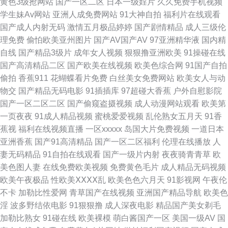
黄色3级抢网站
国产一区二区
日本一级婬片
久久免费手机视频
学生妹Av网站
亚洲人成免费网站
91大神自拍
福利片在线观看
av 日本色情六月天 人妻熟女一级片 久草婷婷 免费在线色片 九色91爆瓜网
国产成人内射无码
激情五月极品婷婷
国产剧情精品
成人三级伦
理免费
偷怕欧美亚州图片
国产AV国产AV
97亚洲精华液
国内精
欧洲性爱av 波多野吉依性爱 成人Aⅴ网站 午夜小视频下载 福利影院在线观看
自线
国产精品3级片
成年女人视频
狠狠撸亚洲欧美
91操碰在线
国产高清精品二区
国产欧美在线视频
欧美色综合网
91国产自拍
老司机 色欲网在线 国内AV 午夜晚间福利 国产91精品秘入口 91插1 51AV国
偷拍
香蕉911
花蝴蝶看片免费
白丝美女免费网站
欧美女人与动
物交
国产精品无码电影
91插插库
97超碰大香蕉
户外自慰影院
产 久久专区 成人视频在线观看网址 91黑丝高潮 欧美一区免费 欧美大黄频在
国产一区二区二区
国产偷窥盗摄视频
成人动漫网站观看
欧美第
一页夜夜
91成人精品视频
蜜桃爱爱视频
乱伦熟女五月天
91香
线观看 91UU视频 黄色伪娘网站 www点日本天堂 97超碰女人 日韩三四级片
蕉视
福利在线视频直播
一区xxxxx
岛国大片免费视频
一道日本
亚洲香蕉
国产91高清精品
国产一区二区福利
伦理在线播放
人
深夜福利网址导航 久久宗和久久宗和网 传媒精品精品 AV操老逼 日韩三几片
妻无码精品
91自拍在线观看
国产一级片内射
夜夜骑青青草
欧
美色图人妻
在线免费欧美视频
免费黄色毛片
成人精品无码视频
91探花大神强推 麻豆天天任我操 丁香中文字幕日韩精品 超碰想玩玩 自拍视
欧美午夜极品
性欧美ⅩⅩⅩⅩ乱
欧美色色六月天
91影视网
午夜伦
不卡
加勒比性爱网
青草国产在线视频
亚洲国产精品导航
欧美色
频网站 无人在线完整免费高清观看 色网天天视频 欧美另娄性爱 91次园 久久
淫
波多野结依电影
91狠狠撸
成人深夜电影
精品国产美女剃毛
加勒比熟女
91碰在线
欧美裸模
萌白酱国产一区
美国一级AV
国
人妻骚 国产欧美目韩成人综合 五月婷婷网站 成人免费网站在线观看 91豆花