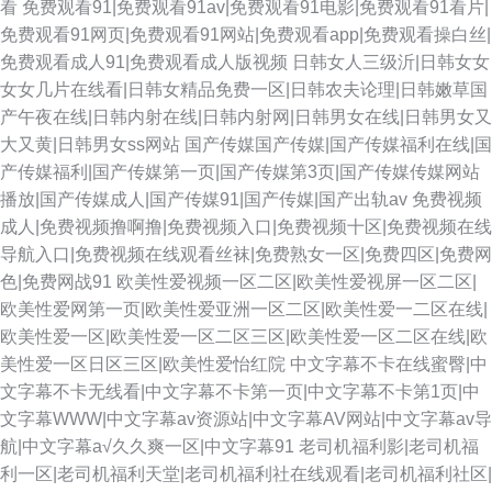
看
免费观看91|免费观看91av|免费观看91电影|免费观看91看片|
免费观看91网页|免费观看91网站|免费观看app|免费观看操白丝|
免费观看成人91|免费观看成人版视频
日韩女人三级沂|日韩女女
女女几片在线看|日韩女精品免费一区|日韩农夫论理|日韩嫩草国
产午夜在线|日韩内射在线|日韩内射网|日韩男女在线|日韩男女又
大又黄|日韩男女ss网站
国产传媒国产传媒|国产传媒福利在线|国
产传媒福利|国产传媒第一页|国产传媒第3页|国产传媒传媒网站
播放|国产传媒成人|国产传媒91|国产传媒|国产出轨av
免费视频
成人|免费视频撸啊撸|免费视频入口|免费视频十区|免费视频在线
导航入口|免费视频在线观看丝袜|免费熟女一区|免费四区|免费网
色|免费网战91
欧美性爱视频一区二区|欧美性爱视屏一区二区|
欧美性爱网第一页|欧美性爱亚洲一区二区|欧美性爱一二区在线|
欧美性爱一区|欧美性爱一区二区三区|欧美性爱一区二区在线|欧
美性爱一区日区三区|欧美性爱怡红院
中文字幕不卡在线蜜臀|中
文字幕不卡无线看|中文字幕不卡第一页|中文字幕不卡第1页|中
文字幕WWW|中文字幕av资源站|中文字幕AV网站|中文字幕av导
航|中文字幕a√久久爽一区|中文字幕91
老司机福利影|老司机福
利一区|老司机福利天堂|老司机福利社在线观看|老司机福利社区|