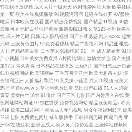
韩在线播放视频
成人大片一级天天
内射性爱网址大全
欧美社区
第一页
欧美在线视频播放
91视频污污污
超碰在线公开
AV蜜桃
吃瓜
日本欧美在线看
国产精选免费视频
国产精品91视频
69热
最新网址
无码白丝强行免费
激情影院日韩
久草123
福利欧美在
线
成人片无码
日韩成人极品视频
国产在线诱惑
乱人xxxxx
超黄
无码
三级黄色图片
91免费看视频
精品午夜福利网
精品亚洲成a
人
国产精品萌白酱
日本理论
91操电影
91一区
成人精品无
91国
产小视频
日韩美女免费直播
A片网站网址
激情文学色
国产主播
第37页
青久青青
日本精品在线播放
三级A片
国产日韩亚洲综合
91短视频网站
欧美骚网站
丁香五月天亚洲
欧美大粗吊人妖
深
夜福利亚洲
人兽福利导航
91叉叉操小骚逼
成人18视频
欧美大
鸡吧
草逼wwww
久草福利免费试看
岛国国产在线
91人人超碰
青青
美女白丝18禁
91肏比
国产三区电影
国产内射后入在线
黄
色网址网站网址
97超在线视
免费视频网站
精品欧美精品v
欧美
操碰
欧美二级片网址
精品成人无码视频
男女午夜福利影院
欧美
三级电影
免费黄色网址
成年版快手
日韩福利无码
四虎四房
亚
洲AV在线豆花
亚洲区成人
美女黄片免费观看
三级网站视频网