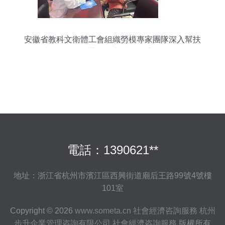
安徽省教科文衛體工會組織勞模專家團隊深入幫扶
村開展送醫送藥義診與社會經濟咨詢服務
電話：1390621**
地址：浙江省杭州市濱江區西興街道廟后王路99號4號樓
101室
Copyright © 2026
www.someta.cn
社會經濟咨詢服務
杭州
步升企業管理咨詢有限公司
社會經濟咨詢服務
版權所有