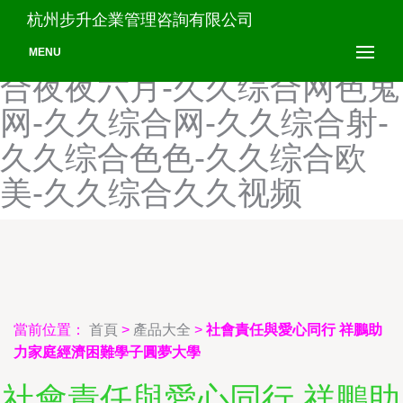
久久做久久爽-久久最新亚
杭州步升企業管理咨詢有限公司
洲-久久综合伊人网-久久综
MENU
合夜夜六月-久久综合网色鬼
网-久久综合网-久久综合射-
久久综合色色-久久综合欧
美-久久综合久久视频
當前位置：
首頁
>
產品大全
>
社會責任與愛心同行 祥鵬助
力家庭經濟困難學子圓夢大學
社會責任與愛心同行 祥鵬助