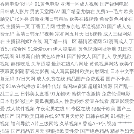
大胸 91网站操 久久伊人超碰 电影免费看 精品一区二区三区日韩蜜桃 99麻豆
香港电影伦理片
91黄色电影
亚洲一区成人视频
国产福利电影
日韩成人影片
男的天堂网AV
国产精品尤物在
免费a一毛片
欧美
传媒资源 日韩福利影院 wwwcom色色网 欧美国产第一页 狠狠鲁无码网站 午
肠交扩张另类
最新亚洲日韩精品
欧美在线视频
免费黄色网址在
线
主播第一页
丁香五月网
性爱东京热
草逼视频78
国产成人免
夜秀场一区二区 亚洲精品超碰 九九国产九九精品 免费看91视频 最新免费电
费无码
高清日韩无码视频
宗和网五月天
日b视频
成人三级网站
在
主播福利姬h在线
国产精一精二区
基情涩涩网
51漫画成人
丁
影网 国产色在线 免费欧美在线观看成人 国产精品12反差婊 五月少妇 中文麻
香5月综合网
91爱爱com
伊人涩涩射
黄色视频网址导航
91国在
线观看
91最新自拍
黄色软件91
国产操女人
国产乱人
欧美乱欲
豆天美传媒国产 婷婷色精品国产 韩日AV片 三级片青青草 超碰在线久 国产精
视频
超碰吃瓜
久草涩涩
最新在线A片网址
黄色视屏网站
欧美午
夜寂寞影院
新视觉影视
成人写真福利
欧美内射网址
日本中文字
品自拍网在线 国产精品人人操 51在线精品 欧美变态综合 亚洲成人一二一影
幕无码
97日穴网
成人免费在线
精品国产免费观看
国产不卡高
清
91av在线播放
91制作传媒
岛国av资源
超碰91资源
国产乱一
院 www色91熟女 欧美综合逼 免费网址91 玖玖热精品9 97干B 91桃色国产
乱二乱三
日韩美女直播
91尤物69
蜜桃午夜激情
免费伦理电影
日本电影伦理片
黄瓜视频成人
性爱婷婷
爱豆在线看
麻豆影院爱
探花 在线免费观看熟女av 豆花视频精品a区 国产精品爱久久 日韩熟女三级
爱
成人软件视频
午夜宅男在线
91专区在线
狠狠干欧美
国产三
级国产
国产欧美日韩在线
97五月天婷婷
日韩在线网
91福利社
房 欧美韩国国产 人人操人人看人人摸av 91视频播放地址 成人毛片不卡 传媒
视频
福利导航
A片三级网站
久草视频8
香蕉APP污视频
艹艹艹
插逼
国产精品五月天
狠狠操欧美性爱
国产绝色精品
精品孕妇无