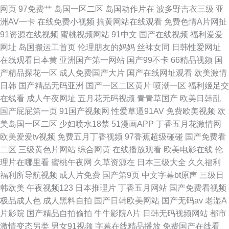
网页
97免费艹
岛国一区二区
岛国动作片在
波多野吉衣三级
亚
洲AV一卡
在线免费小视频
搞黄网站在线观看
免费色情A片网扯
91资源在线视频
蜜桃视频网站
91中文
国产在线视频
福利爱爱
网址
岛国搬运工首页
伦理朋友的妈妈
丝袜女同
日韩性爱网址
在线观看日本黄
亚洲国产第一网站
国产99不卡
66精品视频
国
产精品探花一区
成人免费国产大片
国产在线网址观看
欧美激情
日韩
国产精品无码亚洲
国产一区二区黄片
喷潮一区
福利姬足交
在线看
成人午夜网址
五月花无码视频
青青草国产
欧美日韩乱
国产屁屁第一页
91国产视频网
性爱草逼91AV
免费欧美视频
欧
美岛国一区二区
少妇喷水18禁
51漫画APP
丁香五月花激情网
欧美爱爱tv视频
免费五月丁香视频
97香蕉超级碰碰
国产免费看
二区
三级黄色片网站
综合网黄
在线播放观看
欧美电影在线
伦
理片在哪里看
蜜桃午夜网
久草资源在
日本三级大全
久久福利
福利所导航视频
成人片免费
国产第9页
中文字幕bt原声
三级日
韩欧美
午夜视频123
日本推理片
丁香五月网站
国产免费看视频
极品成人色
成人黑料自拍
国产日韩欧美网站
国产无码av
老湿A
片影院
国产精品自拍偷拍
牛牛影院A片
日韩无码视频网站
都市
激情变态另类
男女91视频
字幕在线精品播放
免费国产在线看