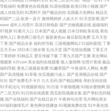
成人日韩精品
日韩福利专区
欧美二区女同
国产精品一区91
小x
导航福利
免费黄色在线视频
91原创视频
欧美日韩小视频
国产
成人在线无码
91黑料不
国产极品自拍
岛国最大色网站
精品无
码国产二品
欧美一及片
激情网婷婷
人妖大片
91天堂影视
国产
www
成年人伦理片
高清日韩电影
国产尤物视频在线
超碰福利
97视屏
91看片入口
日本国产成人视频
日本日韩欧美在线
黄色
资料入口
黄色网三级毛片
最新黄色av
麻豆影院免费
五月天堂
丁香
国产精品水多
福利所导航
三级视频网站J
51福利影院
丁香
五月天av
18日本三级全黄
乱伦天堂
国产在线短视频
丁香五月
丁香婷婷
91精品又
爱豆传媒下载
丁香九月国产主播
美女网站
视频黄
A片com
美女福利在线观看
狼人激情网
伦理片香港
极品
福利导航
黄色三级最新免费
91嫩草国产
午夜成年人网站
免费
国产高清视频
91草莓
丝瓜视频污成人
国产亚洲视品在线
国产
玖玖
国产免费毛不卡片
久久无码
国产精品网络
孕妇无码在线
91手机论坛
91视频新地址
91日逼
午夜啪视频
91啪水蜜桃网
国
产二区无码
91日韩在线观看
西瓜影院视频全集
国产孕妇无码视
频
国产在线福利
国产在线日皮片
午夜神马伦理
毛片网站美女
AV福利激情毛片
黄色网在线播放
91视频免费在线
91午夜在线