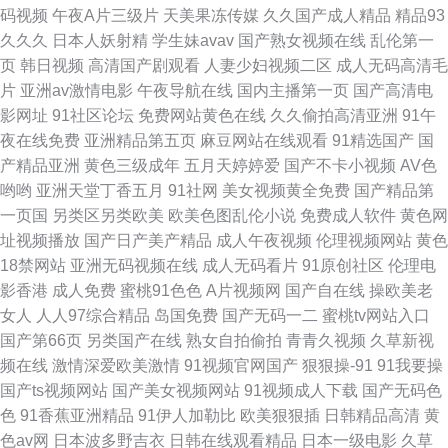
福利电影 黄色91线上网站 免费91黄色 玖玖色资源网 www.av影院
码视频
午夜A片三级片
天美果冻传媒
久久国产成人精品
精品93
久久久
日本人妖射精
学生妹avav
国产熟女视频在线
乱伦第一
AV5309.99.com 激情瑟瑟 午夜男女精品 91久碰国产在线 Aa综合色网 欧美
页
韩日视频
高清国产剧观看
人妻少妇视频二区
成人无码高清毛
片
亚洲av激情电影
午夜导航在线
国内主播第一页
国产高清电
成人久久电影院 欧美娱乐中文网 男娘毛片 91社区免费在线 www久久爱av
影网址
91社区论坛
免费网站黄色在线
久久偷拍高清亚洲
91午
夜在线免费
亚洲精品第五页
麻豆网站在线观看
91精选国产
国
Av入口 AV变态影音 草草草.www 91传mei
产精品亚洲
黄色三级成年
五月天婷婷爱
国产不卡小视频
AV色
哟哟
亚洲天堂丁香五月
91社网
美女视频黄全免费
国产精品第
一页国
另类区另类欧美
欧美色图乱伦小说
免费成人软件
黄色网
址视频播放
国产日产美产精品
成人午夜视频
伦理视频网站
黄色
18禁网站
亚洲无码视频在线
成人无码看片
91原创社区
伦理电
影香港
成人免费
蜜桃91色色
A片视频网
国产自在线
操欧美老
女人
人人97综合精品
岛国免费
国产无码一二
蜜桃tv网站入口
国产第66页
另类国产在线
熟女自拍偷拍
青青久视频
久草新视
频在线
激情深爱欧美激情
91视频官网国产
狠狠操-91
91我要操
国产ts视频网站
国产美女视频网站
91视频成人下载
国产无码色
色
91香蕉亚洲精品
91伊人加勒比
欧美狠狠插
日韩精品高清
黄
色av网
日本波多野吉衣
日韩在线观看精品
日本一级电影
久草