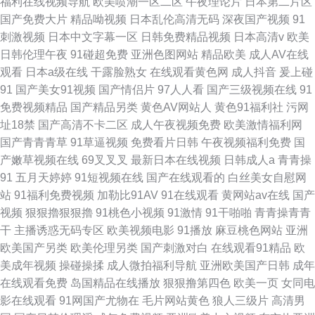
福利在线视频导航
欧美喷潮一区二区
午夜理论片
日本第二片区
国产免费大片
精品呦视频
日本乱伦高清无码
深夜国产视频
91
刺激视频
日本中文字幕一区
日韩免费精品视频
日本高清v
欧美
日韩伦理午夜
91碰超免费
亚洲色图网站
精品欧美
成人AV在线
观看
日本a级在线
干露脸熟女
在线观看黄色网
成人抖音
爰上碰
91
国产美女91视频
国产情侣片
97人人看
国产三级视频在线
91
免费视频精品
国产精品另类
黄色AV网站人
黄色91福利社
污网
址18禁
国产高清不卡二区
成人午夜视频免费
欧美激情福利网
国产青青青草
91草逼视频
免费看片日韩
午夜视频福利免费
国
产嫩草视频在线
69叉叉叉
最新日本在线视频
日韩成人a
青青操
91
五月天婷婷
91短视频在线
国产在线观看的
白丝美女自慰网
站
91福利免费视频
加勒比91AV
91在线观看
黄网站av在线
国产
视频
狠狠擼狠狠擼
91桃色小视频
91激情
91干啪啪
青青操青青
干
主播诱惑无码专区
欧美视频电影
91播放
麻豆桃色网站
亚洲
欧美国产另类
欧美伦理另类
国产刺激对白
在线观看91精品
欧
美成年视频
操碰操揉
成人微拍福利导航
亚洲欧美国产日韩
成年
在线观看免费
岛国精品在线播放
狠狠撸第四色
欧美一页
女同电
影在线观看
91网国产尤物在
毛片网站黄色
狼人三级片
高清男