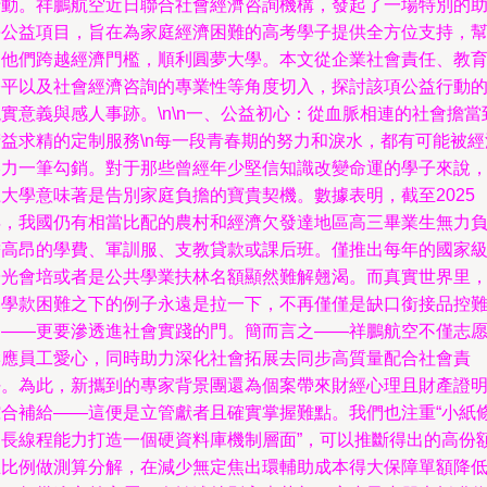
行動。祥鵬航空近日聯合社會經濟咨詢機構，發起了一場特別的
學公益項目，旨在為家庭經濟困難的高考學子提供全方位支持，
助他們跨越經濟門檻，順利圓夢大學。本文從企業社會責任、教
公平以及社會經濟咨詢的專業性等角度切入，探討該項公益行動
實意義與感人事跡。\n\n一、公益初心：從血脈相連的社會擔當
精益求精的定制服務\n每一段青春期的努力和淚水，都有可能被經
壓力一筆勾銷。對于那些曾經年少堅信知識改變命運的學子來說
上大學意味著是告別家庭負擔的寶貴契機。數據表明，截至2025
年，我國仍有相當比配的農村和經濟欠發達地區高三畢業生無力
擔高昂的學費、軍訓服、支教貸款或課后班。僅推出每年的國家
陽光會培或者是公共學業扶林名額顯然難解翹渴。而真實世界里
助學款困難之下的例子永遠是拉一下，不再僅僅是缺口銜接品控
題——更要滲透進社會實踐的門。簡而言之——祥鵬航空不僅志
響應員工愛心，同時助力深化社會拓展去同步高質量配合社會責
任。為此，新攜到的專家背景團還為個案帶來財經心理且財產證
綜合補給——這便是立管獻者且確實掌握難點。我們也注重“小紙
到長線程能力打造一個硬資料庫機制層面”，可以推斷得出的高份
生比例做測算分解，在減少無定焦出環輔助成本得大保障單額降