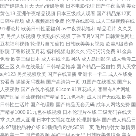
国产婷婷五月天
无码传媒导航
日本电影伦理
国产午夜高清
美女
黄色18
亚洲午夜精品视频
日本三级成人观看
国产精品第12页
日韩午夜场
成人视频高清免费
伦理在线影视
成人三级视频在线
91理论片
欧美日韩性爱福利
av午夜探花福利
精品毛片
久久叉
叉
另类人妖视频
欧美熟妇穴视频
丁香五月V国产
日韩黄色网址
豆花福利视频
轮理片自拍偷拍
日韩欧美美女视频
欧美A级黄色
影院
丁香影视五月花
福利视频电影久久
污污污污免费
91金典
免费
欧美三级日本
成人在线吃瓜网站
成人岛国影院
成人动漫二
区三区
久草在线最新
日韩精品推荐
国产精品一区自拍
男人天堂
a片123
另类视频欧美
国产在线直播
亚洲卡一卡二
成人在线免
费看黄
操操无码视频
国产高清第一页
91国产在线播放
国产女
人夜夜做
国产在线小视频
91com
91豆花成人
哪里有A片网址
精产国品
香蕉视频国产精品
91九色福利
成人国产无线视
欧美
日韩性生活片
国产伦理剧
国产精品无套无码
成年人网站免费
国
产精品1000
91九色在线视频
日本伦理片在线
三级无码在线天
堂
久久成人亚洲
日本中文视频在线
伦理剧推荐
国产成人精品日
本
97甜桃品种介绍
91插插插
欧美SE第二页
毛片内射女
激情另
类欧美一二
国产色视频
孕妇三级av无码
日韩欧美色综合
美女