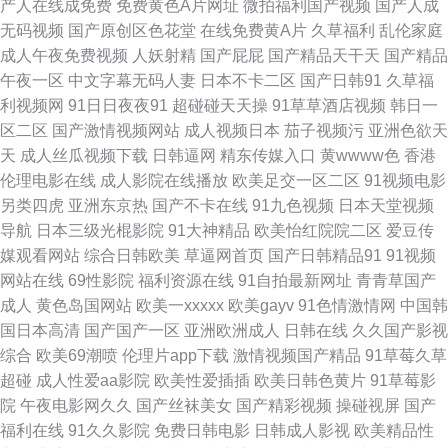
产人在线成免费
免费黄色A片网址
微拍福利国产视频
国产人成
无码视频
国产原创区色花堂
在线免费黄A片
久草福利
乱伦家庭
永久视频完整 婷婷好色五月天 伊人久久网站 天堂草在线一二久 欧美午夜在
成人午夜免费视频
人妖射精
国产屁屁
国产精品天干天
国产精品
午夜一区
中文字幕无码人妻
日本不卡二区
国产日韩91
久草福
线观看 美女上床刁黑 欧美免费 欧美先锋影院 抖阴91网页 老湿机午夜福利香
利视频网
91日日夜夜91
超碰碰天天操
91草草酒店视频
韩日一
区二区
国产激情视频网站
成人视频日本
茄子视频污
亚洲色欲天
香草 九九色成人精品 成人免费三级 91看片蜜桃 久久香蕉丁香 色图21P 传媒
天
成人丝瓜视频下载
日韩逼网
精东传媒入口
黄wwww色
香港
伦理电影在线
成人影院在线播放
欧美足交一区二区
91视频电影
视频高清一区传媒 日本伦理冢本 国产伊人91 91国产嫩草 黄色91白虎 91小
另类四虎
亚洲东京热
国产不卡在线
91九色视频
日本天堂视频
导航
日本三级光棍影院
91大神精品
欧美怡红院院二区
爱豆传
视频官方版 97资超碰在线 深夜成人一区 91黄页视频 91热爆网站 撸Sub综合
媒观看网站
综合日韩欧美
草逼网首页
国产日韩精品91
91视频
网站在线
69性影院
福利资源在线
91自拍最新网址
青青草国产
网 网上免费 91伊人 91第一综合 日本伦理黄天堂网 极品影院 婷婷五月天亚
成人
黄色岛国网站
欧美一xxxxx
欧美gayv
91色情激情网
中国韩
国日本高清
国产国产一区
亚洲欧洲成人
日韩在线
久久国产影视
洲 福利在线播放1 最新无码网站网址 青娱乐青青草 深夜福利视频导航 麻豆
综合
欧美69潮喷
伦理片app下载
激情视频国产精品
91草莓久草
超碰
成人性爱aa影院
欧美性爱插插
欧美日韩色黄片
91草莓影
精品在线www 欧美日韩国产久 天天玩夜夜操 欧美美脚 精品人妻伦一二三区
院
午夜电影网久久
国产丝袜美女
国产精彩视频
操碰视屏
国产
福利在线
91久久影院
免费日韩电影
日韩成人影视
欧美精品性
久 欧美色TV 在线国产色图 欧美国产日韩久久婷婷 91精品7 亚洲久色网 免费